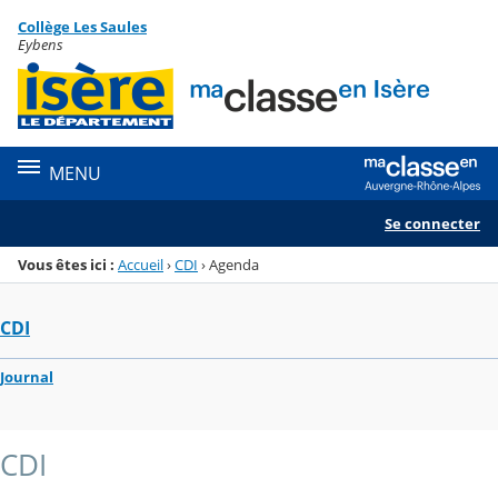
Panneau de gestion des cookies
Collège Les Saules
Menu de la rubrique
Contenu
Eybens
MENU
Se connecter
Vous êtes ici :
Accueil
›
CDI
›
Agenda
CDI
Journal
CDI