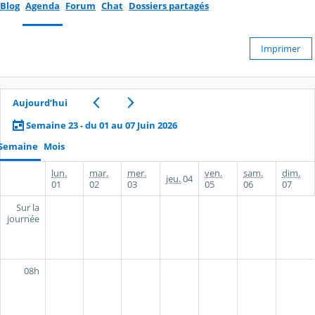
Blog
Agenda
Forum
Chat
Dossiers partagés
Imprimer
Aujourd’hui
Semaine 23 - du 01 au 07 Juin 2026
Semaine
Mois
lun.
mar.
mer.
ven.
sam.
dim.
jeu.
04
01
02
03
05
06
07
Sur la
journée
08h