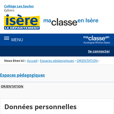
Panneau de gestion des cookies
Collège Les Saules
Menu de la rubrique
Contenu
Eybens
MENU
Se connecter
Vous êtes ici :
Accueil
›
Espaces pédagogiques
›
ORIENTATION
›
Espaces pédagogiques
ORIENTATION
Données personnelles