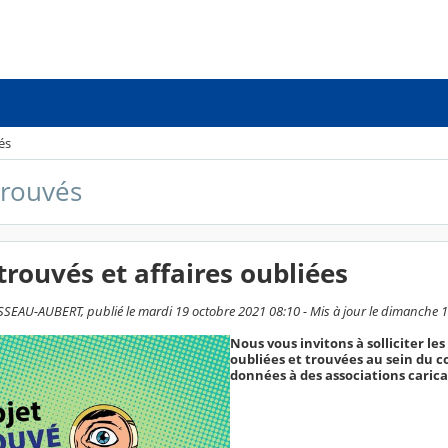
és
trouvés
trouvés et affaires oubliées
SEAU-AUBERT, publié le mardi 19 octobre 2021 08:10 - Mis à jour le dimanche 
Nous vous invitons à solliciter le
oubliées et trouvées au sein du co
données à des associations carica