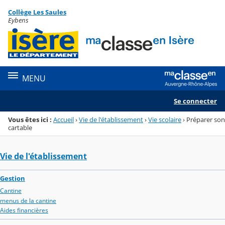
Panneau de gestion des cookies
Collège Les Saules
Menu de la rubrique
Contenu
Eybens
MENU
Se connecter
Vous êtes ici :
Accueil
›
Vie de l'établissement
›
Vie scolaire
›
Préparer son
cartable
Vie de l'établissement
Gestion
Cantine
menus de la cantine
Aides financières