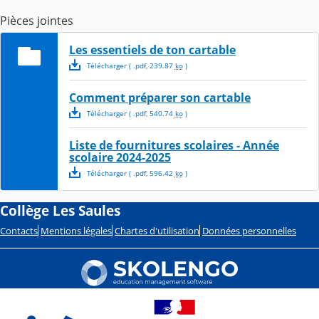
Pièces jointes
Les essentiels de ton cartable
Télécharger
( .
pdf
,
239.87
ko
)
Comment préparer son cartable
Télécharger
( .
pdf
,
540.74
ko
)
Liste de fournitures scolaires - Année
scolaire 2024-2025
Télécharger
( .
pdf
,
596.42
ko
)
Collège Les Saules
Contacts
Mentions légales
Chartes d'utilisation
Données personnelles