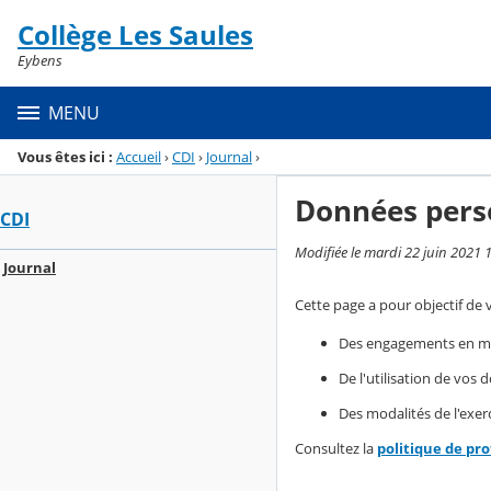
Panneau de gestion des cookies
Collège Les Saules
Menu de la rubrique
Contenu
Eybens
MENU
Vous êtes ici :
Accueil
›
CDI
›
Journal
›
Données pers
CDI
Modifiée le mardi 22 juin 2021 
Journal
Cette page a pour objectif de 
Des engagements en mat
De l'utilisation de vos
Des modalités de l'exerc
Consultez la
politique de pr