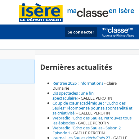
Se connecter
Dernières actualités
Rentrée 2026 : informations
- Claire
Dumairie
Dis spectacles : une fin
spectaculaire!
- GAELLE PEROTIN
Coup de cœur académique : "L'Echo des
Saules" récompensé pour sa spontanéité et
sa créativité!
- GAELLE PEROTIN
Webradio l'Echo des Saules, retrouvez tous
les épisodes
- GAELLE PEROTIN
Webradio l'Echo des Saules - Saison 2
Episode 1
- GAELLE PEROTIN
Journal Les Saules déchaînés 23
- GAELLE