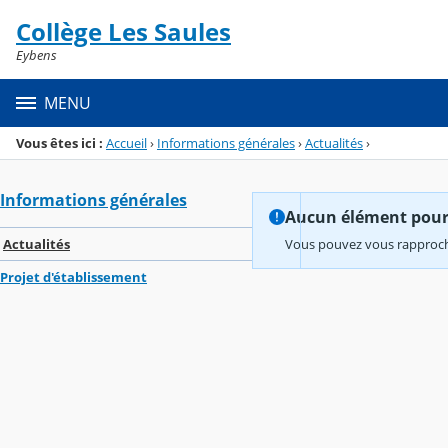
Panneau de gestion des cookies
Collège Les Saules
Menu de la rubrique
Contenu
Eybens
MENU
Vous êtes ici :
Accueil
›
Informations générales
›
Actualités
›
Informations générales
Aucun élément pour l
Actualités
Vous pouvez vous rapproche
Projet d'établissement