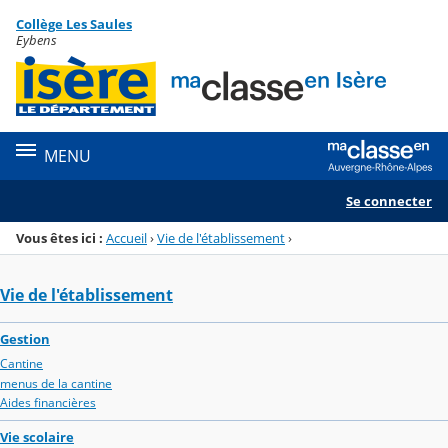
Panneau de gestion des cookies
Collège Les Saules
Menu de la rubrique
Contenu
Eybens
MENU
Se connecter
Vous êtes ici :
Accueil
›
Vie de l'établissement
›
Vie de l'établissement
Gestion
Cantine
menus de la cantine
Aides financières
Vie scolaire