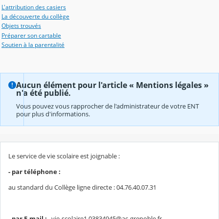
L'attribution des casiers
La découverte du collège
Objets trouvés
Préparer son cartable
Soutien à la parentalité
Aucun élément pour l'article « Mentions légales »
n'a été publié.
Vous pouvez vous rapprocher de l'administrateur de votre ENT
pour plus d'informations.
Le service de vie scolaire est joignable :
- par téléphone :
au standard du Collège ligne directe : 04.76.40.07.31
- par E-mail :
vie-scolaire1.03834945@ac-grenoble.fr