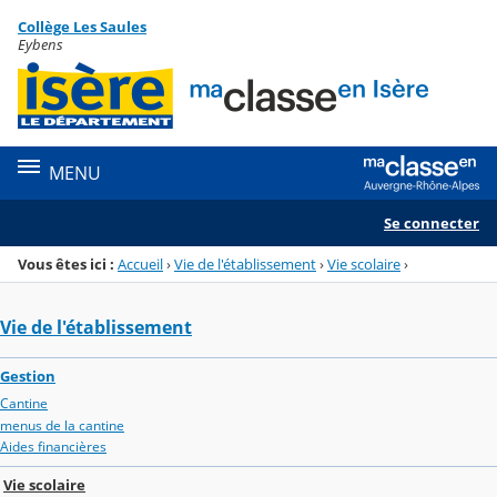
Panneau de gestion des cookies
Collège Les Saules
Menu de la rubrique
Contenu
Eybens
MENU
Se connecter
Vous êtes ici :
Accueil
›
Vie de l'établissement
›
Vie scolaire
›
Vie de l'établissement
Gestion
Cantine
menus de la cantine
Aides financières
Vie scolaire