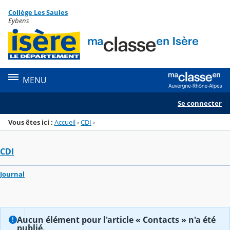
Panneau de gestion des cookies
Collège Les Saules
Menu de la rubrique
Contenu
Eybens
MENU
Se connecter
Vous êtes ici :
Accueil
›
CDI
›
CDI
Journal
Aucun élément pour l'article « Contacts » n'a été
publié.