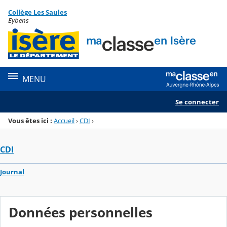
Panneau de gestion des cookies
Collège Les Saules
Menu de la rubrique
Contenu
Eybens
MENU
Se connecter
Vous êtes ici :
Accueil
›
CDI
›
CDI
Journal
Données personnelles