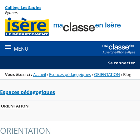
Panneau de gestion des cookies
Collège Les Saules
Menu de la rubrique
Contenu
Eybens
MENU
Se connecter
Vous êtes ici :
Accueil
›
Espaces pédagogiques
›
ORIENTATION
›
Blog
Espaces pédagogiques
ORIENTATION
ORIENTATION