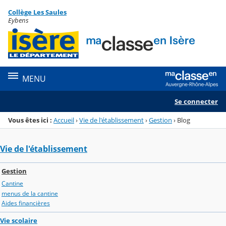
Panneau de gestion des cookies
Collège Les Saules
Menu de la rubrique
Contenu
Eybens
MENU
Se connecter
Vous êtes ici :
Accueil
›
Vie de l'établissement
›
Gestion
›
Blog
Vie de l'établissement
Gestion
Cantine
menus de la cantine
Aides financières
Vie scolaire