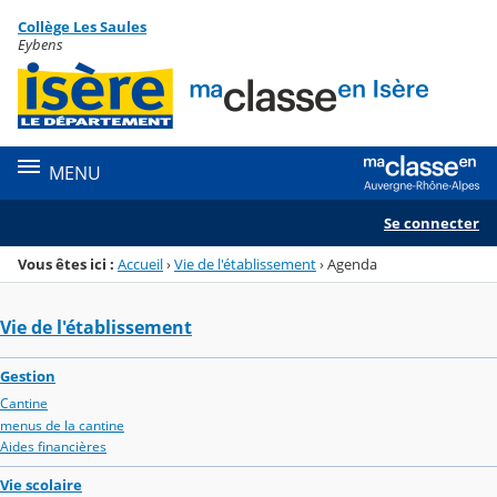
Panneau de gestion des cookies
Collège Les Saules
Menu de la rubrique
Contenu
Eybens
MENU
Se connecter
Vous êtes ici :
Accueil
›
Vie de l'établissement
›
Agenda
Vie de l'établissement
Gestion
Cantine
menus de la cantine
Aides financières
Vie scolaire