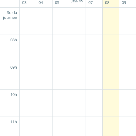
jeu.
06
03
04
05
07
08
09
Sur la
journée
08h
09h
10h
11h