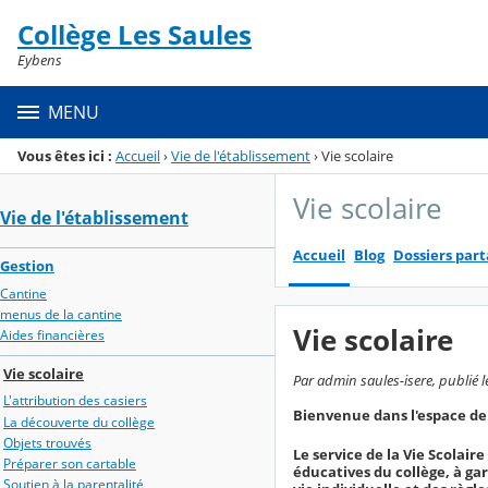
Panneau de gestion des cookies
Collège Les Saules
Menu de la rubrique
Contenu
Eybens
MENU
Vous êtes ici :
Accueil
›
Vie de l'établissement
›
Vie scolaire
Vie scolaire
Vie de l'établissement
Accueil
Blog
Dossiers par
Gestion
Cantine
menus de la cantine
Vie scolaire
Aides financières
Vie scolaire
Par admin saules-isere, publié l
L'attribution des casiers
Bienvenue dans l'espace de l
La découverte du collège
Objets trouvés
Le service de la Vie Scolai
Préparer son cartable
éducatives du collège, à gar
Soutien à la parentalité