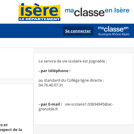
Se connecter
Le service de vie scolaire est joignable :
- par téléphone :
au standard du Collège ligne directe :
04.76.40.07.31
- par E-mail :
vie-scolaire1.03834945@ac-
grenoble.fr
es et
espect de la