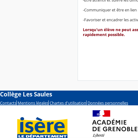
-Être attentif et suivre les dif
-Communiquer et être en lien a
-Favoriser et encadrer les activ
Lorsqu’un élève ne peut assi
rapidement possible.
Collège Les Saules
Contacts
Mentions légales
Chartes d'utilisation
Données personnelles