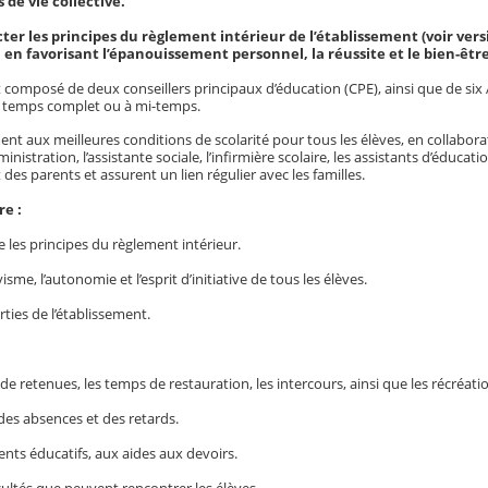
s de vie collective.
ecter les principes du règlement intérieur de l’établissement (voir ver
 en favorisant l’épanouissement personnel, la réussite et le bien-êtr
st composé de deux conseillers principaux d’éducation (CPE), ainsi que de six
 à temps complet ou à mi-temps.
nt aux meilleures conditions de scolarité pour tous les élèves, en collabora
inistration, l’assistante sociale, l’infirmière scolaire, les assistants d’éducati
t des parents et assurent un lien régulier avec les familles.
re :
 les principes du règlement intérieur.
sme, l’autonomie et l’esprit d’initiative de tous les élèves.
rties de l’établissement.
de retenues, les temps de restauration, les intercours, ainsi que les récréati
n des absences et des retards.
ts éducatifs, aux aides aux devoirs.