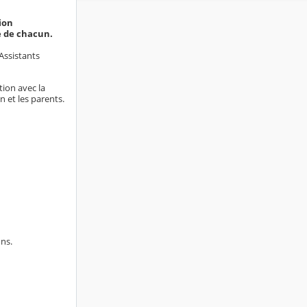
sion
e de chacun.
 Assistants
tion avec la
on et les parents.
ons.