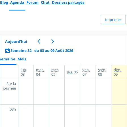
Blog
Agenda
Forum
Chat
Dossiers partagés
Imprimer
Aujourd’hui
Semaine 32 - du 03 au 09 Août 2026
Semaine
Mois
lun.
mar.
mer.
ven.
sam.
dim.
jeu.
06
03
04
05
07
08
09
Sur la
journée
08h