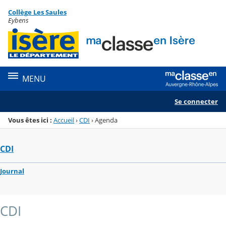
Panneau de gestion des cookies
Collège Les Saules
Menu de la rubrique
Contenu
Eybens
MENU
Se connecter
Vous êtes ici :
Accueil
›
CDI
›
Agenda
CDI
Journal
CDI