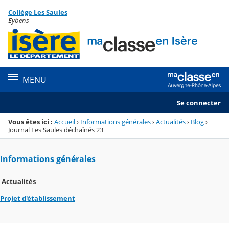
Panneau de gestion des cookies
Collège Les Saules
Menu de la rubrique
Contenu
Eybens
MENU
Se connecter
Vous êtes ici :
Accueil
›
Informations générales
›
Actualités
›
Blog
›
Journal Les Saules déchaînés 23
Informations générales
Actualités
Projet d'établissement