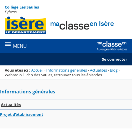
Panneau de gestion des cookies
Collège Les Saules
Menu de la rubrique
Contenu
Eybens
MENU
Se connecter
Vous êtes ici :
Accueil
›
Informations générales
›
Actualités
›
Blog
›
Webradio l'Echo des Saules, retrouvez tous les épisodes
Informations générales
Actualités
Projet d'établissement