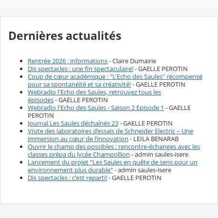
Dernières actualités
Rentrée 2026 : informations
- Claire Dumairie
Dis spectacles : une fin spectaculaire!
- GAELLE PEROTIN
Coup de cœur académique : "L'Echo des Saules" récompensé
pour sa spontanéité et sa créativité!
- GAELLE PEROTIN
Webradio l'Echo des Saules, retrouvez tous les
épisodes
- GAELLE PEROTIN
Webradio l'Echo des Saules - Saison 2 Episode 1
- GAELLE
PEROTIN
Journal Les Saules déchaînés 23
- GAELLE PEROTIN
Visite des laboratoires d’essais de Schneider Electric – Une
immersion au cœur de l’innovation
- LEILA BENARAB
Ouvrir le champ des possibles : rencontre-échanges avec les
classes prépa du lycée Champollion
- admin saules-isere
Lancement du projet "Les Saules en quête de sens pour un
environnement plus durable"
- admin saules-isere
Dis spectacles : c'est reparti!
- GAELLE PEROTIN