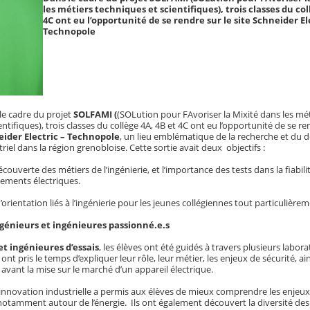
les métiers techniques et scientifiques), trois classes du col
4C ont eu l’opportunité de se rendre sur le site Schneider El
Technopole
le cadre du projet
SOLFAMI (
(SOLution pour FAvoriser la Mixité dans les mé
entifiques), trois classes du collège 4A, 4B et 4C ont eu l’opportunité de se ren
ider Electric – Technopole
, un lieu emblématique de la recherche et du
triel dans la région grenobloise. Cette sortie avait deux objectifs :
écouverte des métiers de l’ingénierie, et l’importance des tests dans la fiabili
ements électriques.
rientation liés à l’ingénierie pour les jeunes collégiennes tout particulière
ngénieurs et ingénieures passionné.e.s
et ingénieures d’essais
, les élèves ont été guidés à travers plusieurs labora
ont pris le temps d’expliquer leur rôle, leur métier, les enjeux de sécurité, ai
 avant la mise sur le marché d’un appareil électrique.
innovation industrielle a permis aux élèves de mieux comprendre les enjeux
, notamment autour de l’énergie.
Ils ont également découvert la diversité des