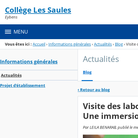
Panneau de gestion des cookies
Collège Les Saules
Menu de la rubrique
Contenu
Eybens
MENU
Vous êtes ici :
Accueil
›
Informations générales
›
Actualités
›
Blog
›
Visite
Actualités
Informations générales
Blog
Actualités
Projet d'établissement
‹
Retour au blog
Visite des lab
Une immersio
Par LEILA BENARAB, publié le mer