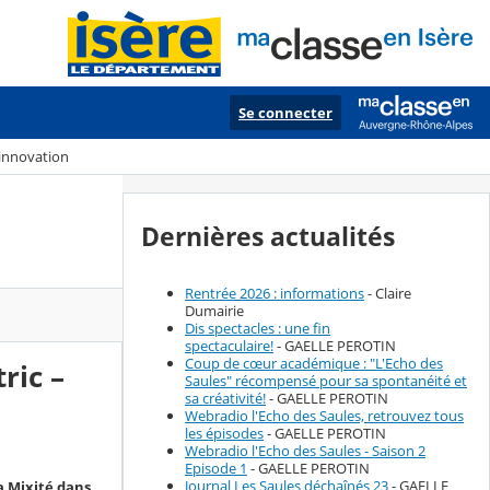
Se connecter
’innovation
Dernières actualités
Rentrée 2026 : informations
- Claire
Dumairie
Dis spectacles : une fin
spectaculaire!
- GAELLE PEROTIN
Coup de cœur académique : "L'Echo des
ric –
Saules" récompensé pour sa spontanéité et
sa créativité!
- GAELLE PEROTIN
Webradio l'Echo des Saules, retrouvez tous
les épisodes
- GAELLE PEROTIN
Webradio l'Echo des Saules - Saison 2
Episode 1
- GAELLE PEROTIN
Journal Les Saules déchaînés 23
- GAELLE
a Mixité dans