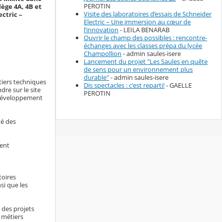
PEROTIN
lège 4A, 4B et
Visite des laboratoires d’essais de Schneider
ectric –
Electric – Une immersion au cœur de
l’innovation
- LEILA BENARAB
Ouvrir le champ des possibles : rencontre-
échanges avec les classes prépa du lycée
Champollion
- admin saules-isere
Lancement du projet "Les Saules en quête
de sens pour un environnement plus
durable"
- admin saules-isere
tiers techniques
Dis spectacles : c'est reparti!
- GAELLE
dre sur le site
PEROTIN
 développement
té des
ment
toires
nsi que les
 des projets
 métiers